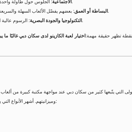
: الجلوس حول طاولة واحدة مع أصدقاء أو لاعبين جدد يضيف بعدًا اجتماعيًا للتجربة.
الاجتماعية
: بعضهم يفضّل الألعاب السهلة والسريعة، وآخرون يحبون الألعاب المعقّدة التي تحتاج إلى تركيز.
البساطة أو العمق
: الرسوم عالية الجودة، والواجهات السلسة، وتجربة المستخدم المريحة.
التكنولوجيا والجودة البصرية
نقطة تظهر حقيقة مهمة:
اختيار لعبة الكازينو لدى سكان دبي غالبًا ما ي
ولى التي يتّبعها كثير من سكان دبي عند مواجهة مكتبة كبيرة من ألعاب ا
وميزانيتهم. أشهر الأنواع التي يتعرّف عليها الناس في رحلاتهم أو عبر منصات عالمية هي: