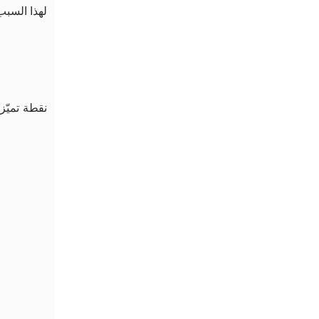
لهذا السبب،
نقطة تميّ