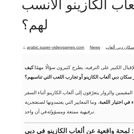
اب الكازينو الأنسب
لهم؟
arabic.super-videogames.com
News
قبال الكبير على الترفيه، يطرح كثيرون سؤالًا مهمًا:
كيف
 سكان دبي ألعاب الكازينو أو تجارب اللعب التي تناسبهم؟
المقيمين والزوار يتعرّفون إلى ألعاب الكازينو أثناء السفر
 في اختيار اللعبة
، وما المعايير التي يعتمدونها لصنع
تجربة
في آن واحد.
ترفيهية ممتعة ومسؤولة
ا: لمحة واقعية عن ألعاب الكازينو في دبي