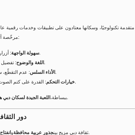
متقدمة تكنولوجيًا، وسكانها معتادون على تطبيقات وخدمات رقمية عالية
مرخّصة أثناء وجودهم في دول تسمح بذلك، فإنهم ينتبهون بشدة إلى:
: أزرار واضحة، قوائم بسيطة، وعدم وجود تعقيد غير ضروري.
سهولة الواجهة
: تفضيل الألعاب التي تقدّم شروحات بلغة مفهومة، وبخط واضح.
اللغة والوضوح
: عدم التقطّع، سرعة استجابة عالية، ورسوميات متوازنة لا تزعج العين.
الأداء السلس
: القدرة على كتم الصوت، تغيير السرعة، وضبط إعدادات تناسب أسلوب اللعب.
خيارات التحكم
، وتقدّم ترفيهًا بلا تعقيد تقني.
ببساطة،
اللعبة الجيدة لسكان دبي 
دور الثقاف
، وهذا الانسجام ينعكس حتى على اختيارات الترفيه.
ثقافة دبي مزيج بين
جذور عربية محافظة
و
انفتاح