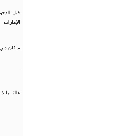
قبل الدخو
الإمارات
. 
سكان دبي ي
غالبًا ما ل