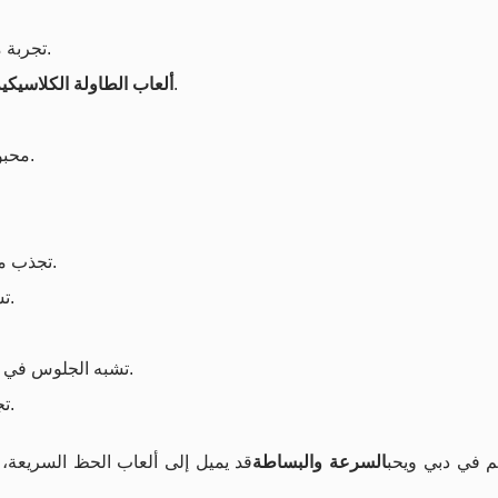
تجربة مرئية وصوتية قوية تجذب من يحبون الترفيه السريع.
: مثل البلاك جاك والروليت وأنواع أخرى شائعة عالميًا.
ألعاب الطاولة الكلاسيكي
محبوبة لمن يستمتعون بالأجواء الاجتماعية حول الطاولة.
تجذب من يحبون التفكير والتحليل أكثر من اللعب العشوائي.
تسمح للاعب بأن يشعر أن قراراته تصنع فارقًا حقيقيًا.
تشبه الجلوس في كازينو حقيقي مع موزّع يتفاعل مباشرة مع اللاعبين.
تجذب من يفضّلون الأجواء الواقعية بدل الرسوم فقط.
 في دبي ويحب
السرعة والبساطة
قد يميل إلى ألعاب الحظ السريعة، ب