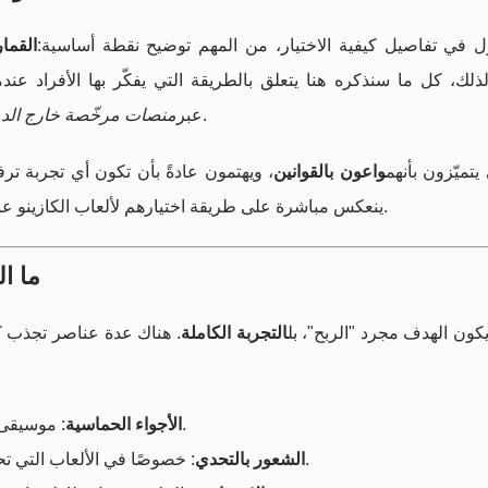
ل في تفاصيل كيفية الاختيار، من المهم توضيح نقطة أساسية:
القما
لذلك، كل ما سنذكره هنا يتعلق بالطريقة التي يفكّر بها الأفراد عندم
، وليس دعوة لممارسة أنشطة مخالفة للقانون المحلي.
عبر
منصات مرخّصة خارج الدو
تميّزون بأنهم
واعون بالقوانين
، ويهتمون عادةً بأن تكون أي تجربة ترف
ينعكس مباشرة على طريقة اختيارهم لألعاب الكازينو عندما تتاح لهم فرصة اللعب في إطار قانوني خارج الإمارات.
ما ا
ا يكون الهدف مجرد "الربح"، بل
التجربة الكاملة
. هناك عدة عناصر تجذب كثي
: موسيقى، إضاءة، وتفاعل مباشر يخلق حالة من المتعة اللحظية.
الأجواء الحماسية
: خصوصًا في الألعاب التي تحتاج إلى تخطيط واستراتيجية، مثل بعض ألعاب الطاولة.
الشعور بالتحدي