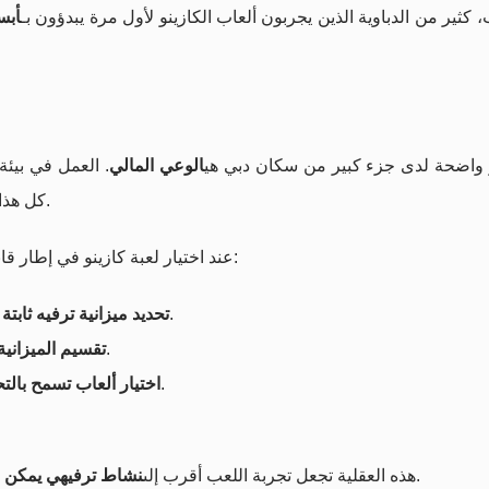
 كثير من الدباوية الذين يجربون ألعاب الكازينو لأول مرة يبدؤون بـ
أبس
ز واضحة لدى جزء كبير من سكان دبي هي
الوعي المالي
. العمل في بيئة 
كل هذا يجعل كثيرين يفكّرون بالأرقام جيدًا قبل أي تجربة ترفيهية.
عند اختيار لعبة كازينو في إطار قانوني خارج الإمارات، كثير منهم يتبعون منهجًا شبيهًا بالتالي:
: مبلغ يعتبرونه تكلفة المتعة، وليس وسيلة للربح.
تحديد ميزانية ترفيه ثابتة 
بدل حرقها في جلسة واحدة.
تقسيم الميزاني
، بحيث تناسب ميزانيتهم دون توتر.
اختيار ألعاب تسمح بالت
، بدل أن تتحوّل إلى ضغط نفسي أو عبء مالي.
هذه العقلية تجعل تجربة اللعب أقرب إلى
نشاط ترفيهي يمكن ا